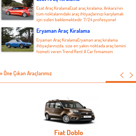
Esat Araç KiralamaEsat araç kiralama, Ankara’nın
tüm noktalarındaki araç ihtiyaçlarınızı karşılamak
için sizleri beklemektedir. 7/24 profesyonel
hizm...
Eryaman Araç Kiralama
Eryaman Araç KiralamaEryaman araç kiralama
ihtiyaçlarınızda, size en yakın noktada araç temini
hizmeti veren Trend Rent A Car firmamızın
ayrıcalıklı hi...
Emek Araç Kiralama
Emek Araç KiralamaEmek araç kiralama
» Öne Çıkan Araçlarımız
ihtiyaçlarınızda, güler yüzlü personelimiz ve son
model araçlarımızla hizmetinizdeyiz. Emek ve
Ankara’nın pek ç...
Elvankent Araç Kiralama
Elvankent Araç KiralamaElvankent araç kiralama
ihtiyaçlarınızda, en avantajlı otomobil tercihini
yapmak için Trend Rent A Car hizmetlerinden siz
de yararlan...
Ege Mahallesi Araç Kiralama
Fiat Doblo
Ege Mahallesi Araç KiralamaEge Mahallesi araç