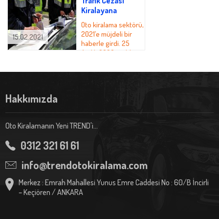
Trafik Cezası
Kiralayana
Oto kiralama sektörü,
2021’e müjdeli bir
15.02.2021
17.12.2020
haberle girdi. 25
Aralık 2020 tarihli
çamurlu zeminlerde ku
Resmi Gazete’de yayımlanan ‘Trafik İdari Para
tasarımla...
Cezası Karar Tutanakların�...
Hakkımızda
Oto Kiralamanın Yeni TREND'i...
0312 321 61 61
info@trendotokiralama.com
Merkez : Emrah Mahallesi Yunus Emre Caddesi No : 60/B İncirli
– Keçiören / ANKARA