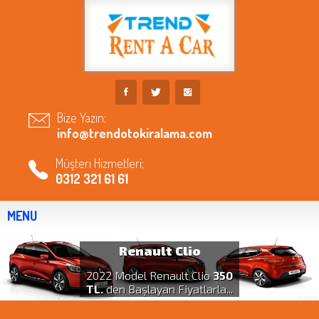
Bize Yazın;
info@trendotokiralama.com
Müşteri Hizmetleri;
0312 321 61 61
MENU
Renault Clio
2022 Model Renault Clio
350
TL.
den Başlayan Fiyatlarla...