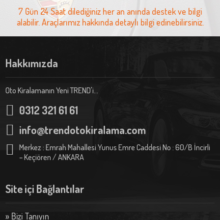
7 Gün 24 Saat dilediğiniz her an anında destek ve bilgi
alabilir. Araçlarımız hakkında detaylı bilgi edinebilirsiniz.
Hakkımızda
Oto Kiralamanın Yeni TREND'i...
0312 321 61 61
info@trendotokiralama.com
Merkez : Emrah Mahallesi Yunus Emre Caddesi No : 60/B İncirli
– Keçiören / ANKARA
Site içi Bağlantılar
» Bizi Tanıyın