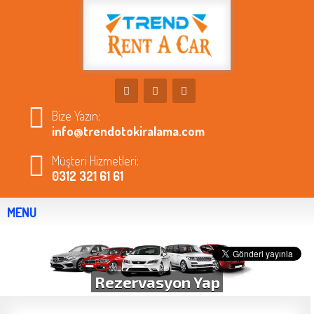
Bize Yazın;
info@trendotokiralama.com
Müşteri Hizmetleri;
0312 321 61 61
MENU
Rezervasyon Yap