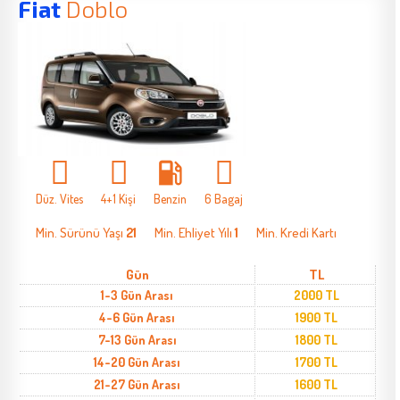
Fiat
Doblo
local_gas_station
Düz. Vites
4+1 Kişi
Benzin
6 Bagaj
Min. Sürünü Yaşı
21
Min. Ehliyet Yılı
1
Min. Kredi Kartı
Gün
TL
1-3 Gün Arası
2000 TL
4-6 Gün Arası
1900 TL
7-13 Gün Arası
1800 TL
14-20 Gün Arası
1700 TL
21-27 Gün Arası
1600 TL